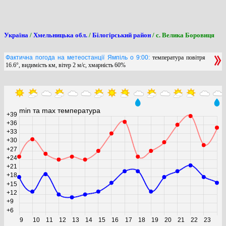
Україна
/
Хмельницька обл.
/
Білогірський район
/ с. Велика Боровиця
Фактична погода на метеостанції Ямпіль о 9:00:
температура повітря
16.6°, видимість км, вітер 2 м/с, хмарність 60%
min та max температура
+39
+36
+33
+30
+27
+24
+21
+18
+15
+12
+9
+6
9
10
11
12
13
14
15
16
17
18
19
20
21
22
23