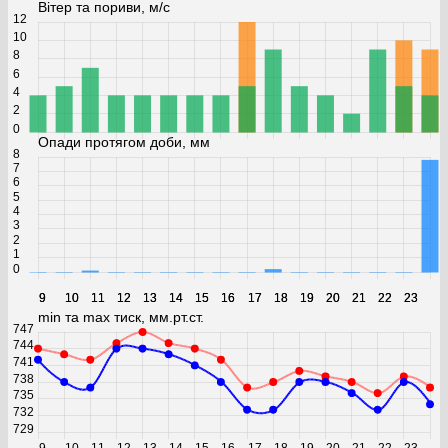
Вітер та пориви, м/с
12
10
8
6
4
2
0
Опади протягом доби, мм
8
7
6
5
4
3
2
1
0
9
9
10
10
11
11
12
12
13
13
14
14
15
15
16
16
17
17
18
18
19
19
20
20
21
21
22
22
23
23
min та max тиск, мм.рт.ст.
747
744
741
738
735
732
729
9
10
11
12
13
14
15
16
17
18
19
20
21
22
23