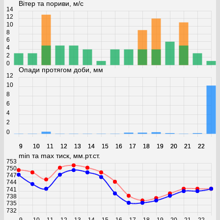
Вітер та пориви, м/с
14
12
10
8
6
4
2
0
Опади протягом доби, мм
12
10
8
6
4
2
0
9
9
10
10
11
11
12
12
13
13
14
14
15
15
16
16
17
17
18
18
19
19
20
20
21
21
22
22
min та max тиск, мм.рт.ст.
753
750
747
744
741
738
735
732
9
10
11
12
13
14
15
16
17
18
19
20
21
22