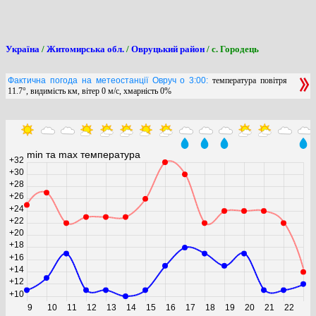
Україна
/
Житомирська обл.
/
Овруцький район
/ с. Городець
Фактична погода на метеостанції Овруч о 3:00:
температура повітря
11.7°, видимість км, вітер 0 м/с, хмарність 0%
min та max температура
+32
+30
+28
+26
+24
+22
+20
+18
+16
+14
+12
+10
9
10
11
12
13
14
15
16
17
18
19
20
21
22