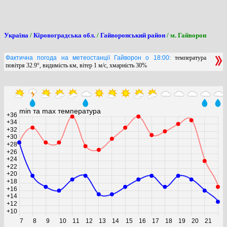
Україна
/
Кіровоградська обл.
/
Гайворонський район
/ м. Гайворон
Фактична погода на метеостанції Гайворон о 18:00:
температура
повітря 32.9°, видимість км, вітер 1 м/с, хмарність 30%
0
min та max температура
+36
+34
+32
+30
+28
+26
+24
+22
+20
+18
+16
+14
+12
+10
7
8
9
10
11
12
13
14
15
16
17
18
19
20
21