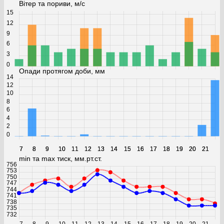
Вітер та пориви, м/с
15
12
9
6
3
0
Опади протягом доби, мм
14
12
10
8
6
4
2
0
7
7
8
8
9
9
10
10
11
11
12
12
13
13
14
14
15
15
16
16
17
17
18
18
19
19
20
20
21
21
min та max тиск, мм.рт.ст.
756
753
750
747
744
741
738
735
732
7
8
9
10
11
12
13
14
15
16
17
18
19
20
21