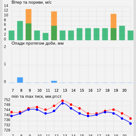
Вітер та пориви, м/с
14
12
10
8
6
4
2
0
Опади протягом доби, мм
2
1
0
7
7
8
8
9
9
10
10
11
11
12
12
13
13
14
14
15
15
16
16
17
17
18
18
19
19
20
20
min та max тиск, мм.рт.ст.
752
748
744
740
736
732
728
7
8
9
10
11
12
13
14
15
16
17
18
19
20