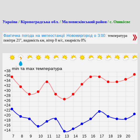
Україна
/
Кіровоградська обл.
/
Маловисківський район
/ с. Оникієве
Фактична погода на метеостанції Новомиргород о 3:00:
температура
повітря 21°, видимість км, вітер 0 м/с, хмарність 0%
min та max температура
+38
+36
+34
+32
+30
+28
+26
+24
+22
+20
+18
+16
+14
7
8
9
10
11
12
13
14
15
16
17
18
19
20