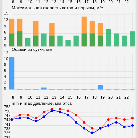
8
9
10
11
12
13
14
15
16
17
18
19
20
21
22
Максимальная скорость ветра и порывы, м/с
15
12
9
6
3
0
Осадки за сутки, мм
12
10
8
6
4
2
0
8
8
9
9
10
10
11
11
12
12
13
13
14
14
15
15
16
16
17
17
18
18
19
19
20
20
21
21
22
22
min и max давление, мм.рт.ст.
753
750
747
744
741
738
735
732