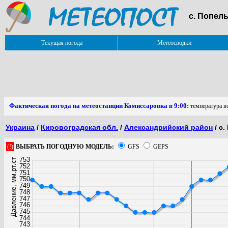
с. Попел
Текущая погода
Метеосводки
Фактическая погода на метеостанции Комиссаровка в 9:00:
температура во
Украина
/
Кировоградская обл.
/
Александрийский район
/ с
(!)
ВЫБРАТЬ ПОГОДНУЮ МОДЕЛЬ:
GFS
GEPS