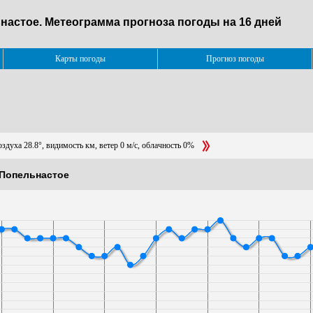
ьнастое. Метеограмма прогноза погоды на 16 дней
Карты погоды
Прогноз погоды
здуха 28.8°, видимость км, ветер 0 м/с, облачность 0%
. Попельнастое