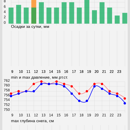
8
6
4
2
0
Осадки за сутки, мм
9
9
10
10
11
11
12
12
13
13
14
14
15
15
16
16
17
17
18
18
19
19
20
20
21
21
22
22
23
23
min и max давление, мм.рт.ст.
762
760
758
756
754
752
750
9
10
11
12
13
14
15
16
17
18
19
20
21
22
23
max глубина снега, см