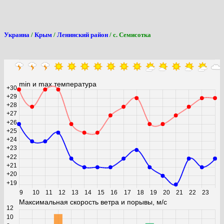
Украина
/
Крым
/
Ленинский район
/ с. Семисотка
0
min и max температура
+30
+29
+28
+27
+26
+25
+24
+23
+22
+21
+20
+19
9
10
11
12
13
14
15
16
17
18
19
20
21
22
23
Максимальная скорость ветра и порывы, м/с
12
10