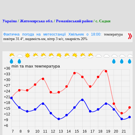
Україна
/
Житомирська обл.
/
Романівський район
/ с. Садки
Фактична погода на метеостанції Хмільник о 18:00:
температура
повітря 31.4°, видимість км, вітер 3 м/с, хмарність 20%
0
min та max температура
+36
+33
+30
+27
+24
+21
+18
+15
+12
+9
+6
7
8
9
10
11
12
13
14
15
16
17
18
19
20
21