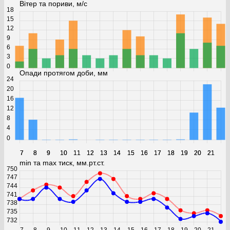
Вітер та пориви, м/с
18
15
12
9
6
3
0
Опади протягом доби, мм
24
20
16
12
8
4
0
7
7
8
8
9
9
10
10
11
11
12
12
13
13
14
14
15
15
16
16
17
17
18
18
19
19
20
20
21
21
min та max тиск, мм.рт.ст.
750
747
744
741
738
735
732
7
8
9
10
11
12
13
14
15
16
17
18
19
20
21