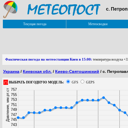
с. Петро
Текущая погода
Метеосводки
Фактическая погода на метеостанции Киев в 15:00:
температура воздуха +33
Украина
/
Киевская обл.
/
Киево-Святошинский
/ с. Петропа
(!)
ВЫБРАТЬ ПОГОДНУЮ МОДЕЛЬ:
GFS
GEPS