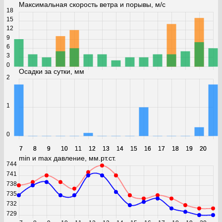
Максимальная скорость ветра и порывы, м/с
18
15
12
9
6
3
0
Осадки за сутки, мм
2
1
0
7
7
8
8
9
9
10
10
11
11
12
12
13
13
14
14
15
15
16
16
17
17
18
18
19
19
20
20
min и max давление, мм.рт.ст.
744
741
738
735
732
729