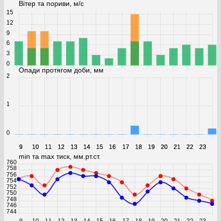
Вітер та пориви, м/с
15
12
9
6
3
0
Опади протягом доби, мм
2
1
0
9
9
10
10
11
11
12
12
13
13
14
14
15
15
16
16
17
17
18
18
19
19
20
20
21
21
22
22
23
23
min та max тиск, мм.рт.ст.
760
758
756
754
752
750
748
746
744
9
10
11
12
13
14
15
16
17
18
19
20
21
22
23