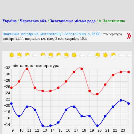
Україна
/
Черкаська обл.
/
Золотоніська міська рада
/ м. Золотоноша
Фактична погода на метеостанції Золотоноша о 15:00:
температура
повітря 25.1°, видимість км, вітер 3 м/с, хмарність 10%
min та max температура
+32
+30
+28
+26
+24
+22
+20
+18
+16
+14
9
10
11
12
13
14
15
16
17
18
19
20
21
22
23