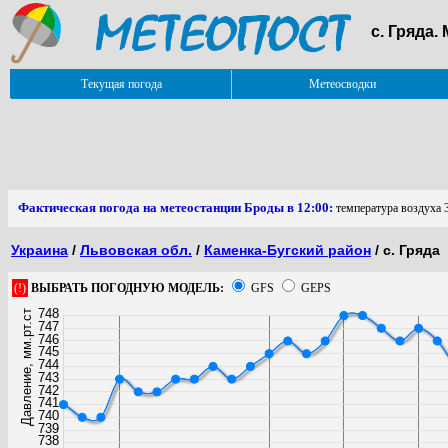
с. Гряда.
Текущая погода
Метеосводки
Фактическая погода на метеостанции Броды в 12:00:
температура воздуха 3
Украина
/
Львовская обл.
/
Каменка-Бугский район
/ с. Гряда
(!)
ВЫБРАТЬ ПОГОДНУЮ МОДЕЛЬ:
GFS
GEPS