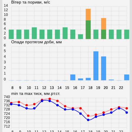
Вітер та пориви, м/с
14
12
10
8
6
4
2
0
Опади протягом доби, мм
6
5
4
3
2
1
0
8
8
9
9
10
10
11
11
12
12
13
13
14
14
15
15
16
16
17
17
18
18
19
19
20
20
21
21
22
22
min та max тиск, мм.рт.ст.
740
736
732
728
724
720
716
712
8
9
10
11
12
13
14
15
16
17
18
19
20
21
22