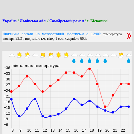
Україна
/
Львівська обл.
/
Самбірський район
/ с. Бісковичі
Фактична погода на метеостанції Мостиська о 12:00:
температура
повітря 22.3°, видимість км, вітер 1 м/с, хмарність 60%
min та max температура
+36
+33
+30
+27
+24
+21
+18
+15
+12
+9
+6
8
9
10
11
12
13
14
15
16
17
18
19
20
21
22