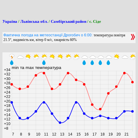
Україна
/
Львівська обл.
/
Самбірський район
/ с. Сіде
Фактична погода на метеостанції Дрогобич о 6:00:
температура повітря
21.5°, видимість км, вітер 0 м/с, хмарність 60%
min та max температура
+34
+32
+30
+28
+26
+24
+22
+20
+18
+16
+14
+12
+10
+8
7
8
9
10
11
12
13
14
15
16
17
18
19
20
21