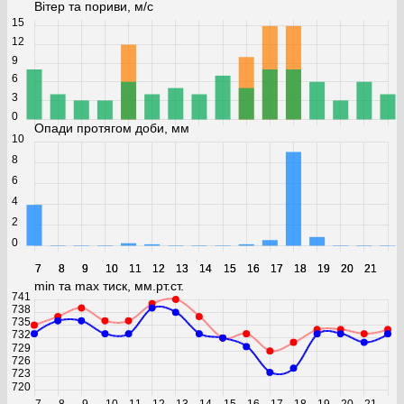
Вітер та пориви, м/с
15
12
9
6
3
0
Опади протягом доби, мм
10
8
6
4
2
0
7
7
8
8
9
9
10
10
11
11
12
12
13
13
14
14
15
15
16
16
17
17
18
18
19
19
20
20
21
21
min та max тиск, мм.рт.ст.
741
738
735
732
729
726
723
720
7
8
9
10
11
12
13
14
15
16
17
18
19
20
21