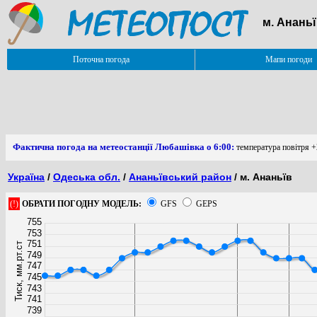
м. Ананьї
Поточна погода
Мапи погоди
Фактична погода на метеостанції Любашівка о 6:00:
температура повітря +2
Україна
/
Одеська обл.
/
Ананьївський район
/ м. Ананьїв
(!)
ОБРАТИ ПОГОДНУ МОДЕЛЬ:
GFS
GEPS