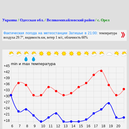
Украина
/
Одесская обл.
/
Великомихайловский район
/ с. Орел
Фактическая погода на метеостанции Затишье в 21:00:
температура
воздуха 29.7°, видимость км, ветер 1 м/с, облачность 60%
min и max температура
+45
+42
+39
+36
+33
+30
+27
+24
+21
+18
6
7
8
9
10
11
12
13
14
15
16
17
18
19
20