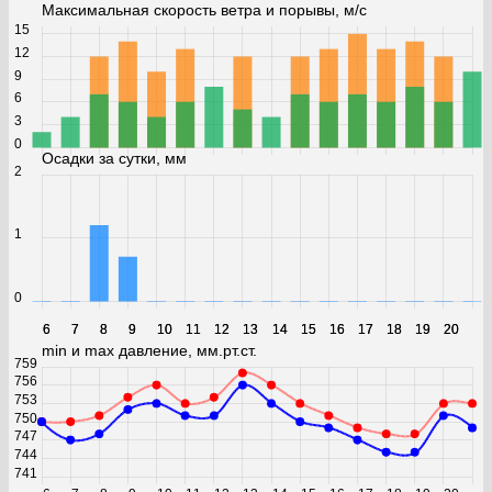
Максимальная скорость ветра и порывы, м/с
15
12
9
6
3
0
Осадки за сутки, мм
2
1
0
6
6
7
7
8
8
9
9
10
10
11
11
12
12
13
13
14
14
15
15
16
16
17
17
18
18
19
19
20
20
min и max давление, мм.рт.ст.
759
756
753
750
747
744
741