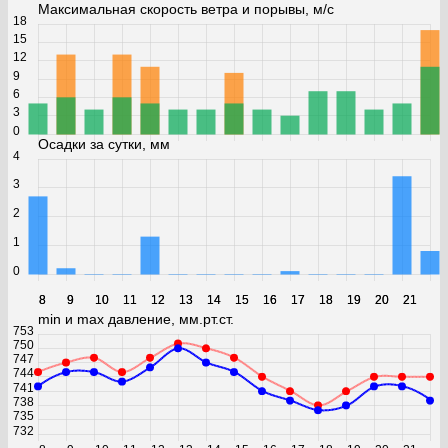
Максимальная скорость ветра и порывы, м/с
18
15
12
9
6
3
0
Осадки за сутки, мм
4
3
2
1
0
8
8
9
9
10
10
11
11
12
12
13
13
14
14
15
15
16
16
17
17
18
18
19
19
20
20
21
21
min и max давление, мм.рт.ст.
753
750
747
744
741
738
735
732