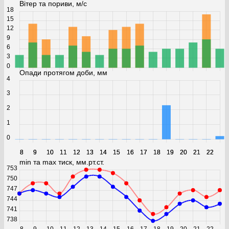
Вітер та пориви, м/с
18
15
12
9
6
3
0
Опади протягом доби, мм
4
3
2
1
0
8
8
9
9
10
10
11
11
12
12
13
13
14
14
15
15
16
16
17
17
18
18
19
19
20
20
21
21
22
22
min та max тиск, мм.рт.ст.
753
750
747
744
741
738
8
9
10
11
12
13
14
15
16
17
18
19
20
21
22