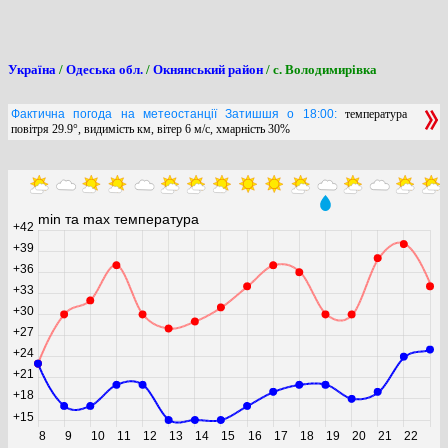
Україна
/
Одеська обл.
/
Окнянський район
/ с. Володимирівка
Фактична погода на метеостанції Затишшя о 18:00:
температура
повітря 29.9°, видимість км, вітер 6 м/с, хмарність 30%
min та max температура
+42
+39
+36
+33
+30
+27
+24
+21
+18
+15
8
9
10
11
12
13
14
15
16
17
18
19
20
21
22