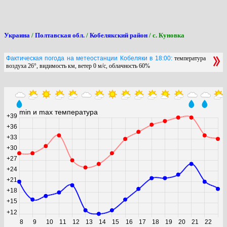
Украина
/
Полтавская обл.
/
Кобелякский район
/ с. Куновка
Фактическая погода на метеостанции Кобеляки в 18:00:
температура
воздуха 26°, видимость км, ветер 0 м/с, облачность 60%
min и max температура
+39
+36
+33
+30
+27
+24
+21
+18
+15
+12
8
9
10
11
12
13
14
15
16
17
18
19
20
21
22