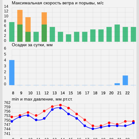
Максимальная скорость ветра и порывы, м/с
14
12
10
8
6
4
2
0
Осадки за сутки, мм
6
5
4
3
2
1
0
8
8
9
9
10
10
11
11
12
12
13
13
14
14
15
15
16
16
17
17
18
18
19
19
20
20
21
21
22
22
min и max давление, мм.рт.ст.
762
759
756
753
750
747
744
741