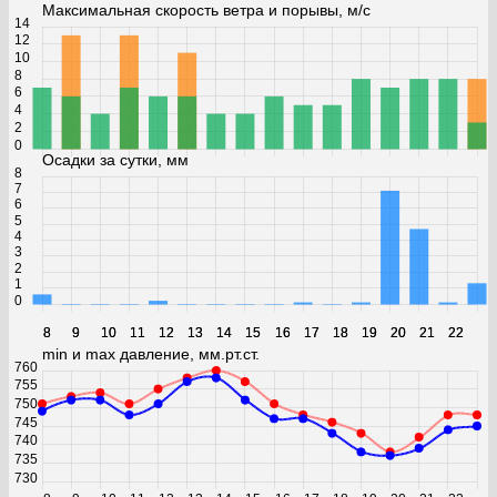
Максимальная скорость ветра и порывы, м/с
14
12
10
8
6
4
2
0
Осадки за сутки, мм
8
7
6
5
4
3
2
1
0
8
8
9
9
10
10
11
11
12
12
13
13
14
14
15
15
16
16
17
17
18
18
19
19
20
20
21
21
22
22
min и max давление, мм.рт.ст.
760
755
750
745
740
735
730