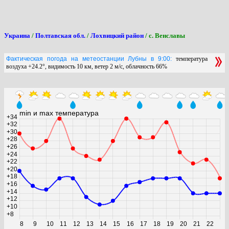
Украина
/
Полтавская обл.
/
Лохвицкий район
/ с. Венславы
Фактическая погода на метеостанции Лубны в 9:00:
температура
воздуха +24.2°, видимость 10 км, ветер 2 м/с, облачность 66%
min и max температура
+34
+32
+30
+28
+26
+24
+22
+20
+18
+16
+14
+12
+10
+8
8
9
10
11
12
13
14
15
16
17
18
19
20
21
22