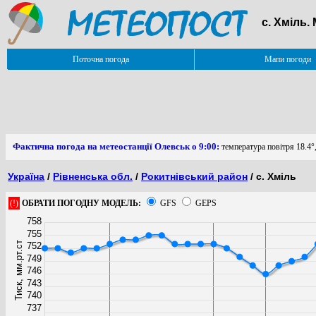
с. Хміль.
Поточна погода
Мапи погоди
Фактична погода на метеостанції Олевськ о 9:00:
температура повітря 18.4°,
Україна
/
Рівненська обл.
/
Рокитнівський район
/ с. Хміль
(!)
ОБРАТИ ПОГОДНУ МОДЕЛЬ:
GFS
GEPS