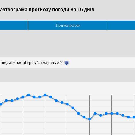
 Метеограма прогнозу погоди на 16 днів
Прогноз погоди
 видимість км, вітер 2 м/с, хмарність 70%