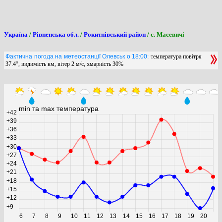
Україна
/
Рівненська обл.
/
Рокитнівський район
/ с. Масевичі
Фактична погода на метеостанції Олевськ о 18:00:
температура повітря
37.4°, видимість км, вітер 2 м/с, хмарність 30%
min та max температура
+42
+39
+36
+33
+30
+27
+24
+21
+18
+15
+12
+9
6
7
8
9
10
11
12
13
14
15
16
17
18
19
20