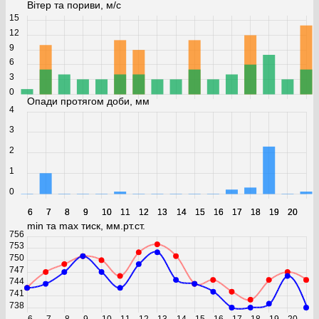
Вітер та пориви, м/с
15
12
9
6
3
0
Опади протягом доби, мм
4
3
2
1
0
6
6
7
7
8
8
9
9
10
10
11
11
12
12
13
13
14
14
15
15
16
16
17
17
18
18
19
19
20
20
min та max тиск, мм.рт.ст.
756
753
750
747
744
741
738
6
7
8
9
10
11
12
13
14
15
16
17
18
19
20