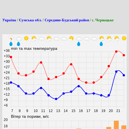
Україна
/
Сумська обл.
/
Середино-Будський район
/ с. Чернацьке
min та max температура
+36
+33
+30
+27
+24
+21
+18
+15
+12
+9
+6
7
8
9
10
11
12
13
14
15
16
17
18
19
20
21
Вітер та пориви, м/с
20
16