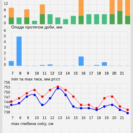
12
8
4
0
Опади протягом доби, мм
6
5
4
3
2
1
0
7
7
8
8
9
9
10
10
11
11
12
12
13
13
14
14
15
15
16
16
17
17
18
18
19
19
20
20
21
21
min та max тиск, мм.рт.ст.
756
753
750
747
744
741
738
7
8
9
10
11
12
13
14
15
16
17
18
19
20
21
max глибина снігу, см