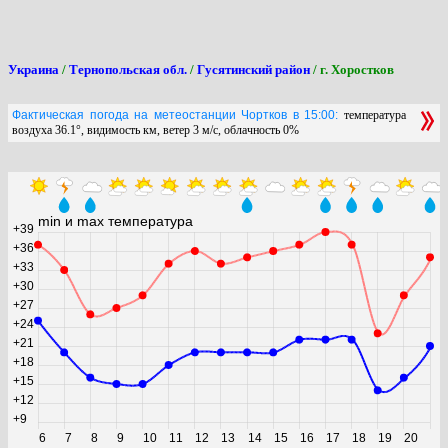
Украина
/
Тернопольская обл.
/
Гусятинский район
/ г. Хоростков
Фактическая погода на метеостанции Чортков в 15:00:
температура
воздуха 36.1°, видимость км, ветер 3 м/с, облачность 0%
min и max температура
+39
+36
+33
+30
+27
+24
+21
+18
+15
+12
+9
6
7
8
9
10
11
12
13
14
15
16
17
18
19
20