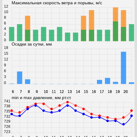
Максимальная скорость ветра и порывы, м/с
12
10
8
6
4
2
0
Осадки за сутки, мм
18
15
12
9
6
3
0
6
6
7
7
8
8
9
9
10
10
11
11
12
12
13
13
14
14
15
15
16
16
17
17
18
18
19
19
20
20
min и max давление, мм.рт.ст.
741
738
735
732
729
726
723