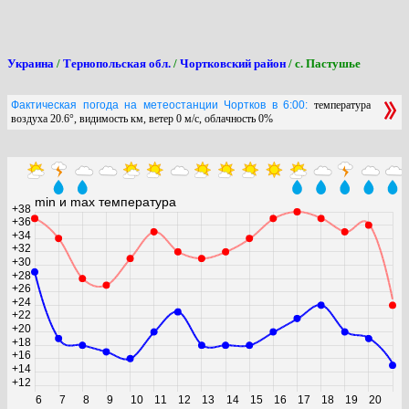
Украина
/
Тернопольская обл.
/
Чортковский район
/ с. Пастушье
Фактическая погода на метеостанции Чортков в 6:00:
температура
воздуха 20.6°, видимость км, ветер 0 м/с, облачность 0%
min и max температура
+38
+36
+34
+32
+30
+28
+26
+24
+22
+20
+18
+16
+14
+12
6
7
8
9
10
11
12
13
14
15
16
17
18
19
20