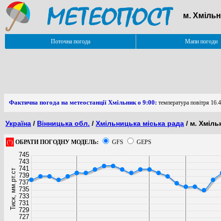
м. Хмільн
Поточна погода
Мапи погоди
Фактична погода на метеостанції Хмільник о 9:00:
температура повітря 16.4
Україна
/
Вінницька обл.
/
Хмільницька міська рада
/ м. Хміль
(!)
ОБРАТИ ПОГОДНУ МОДЕЛЬ:
GFS
GEPS