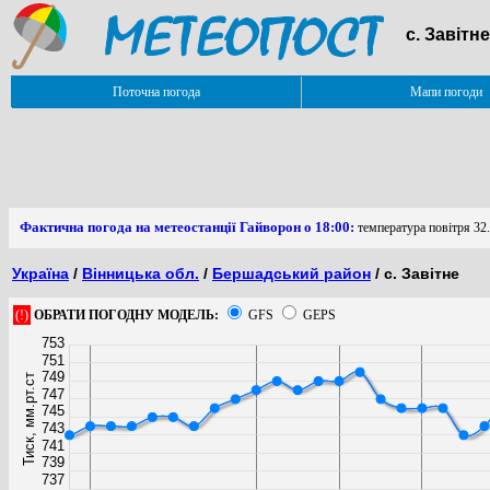
с. Завітн
Поточна погода
Мапи погоди
Фактична погода на метеостанції Гайворон о 18:00:
температура повітря 32.
Україна
/
Вінницька обл.
/
Бершадський район
/ с. Завітне
(!)
ОБРАТИ ПОГОДНУ МОДЕЛЬ:
GFS
GEPS