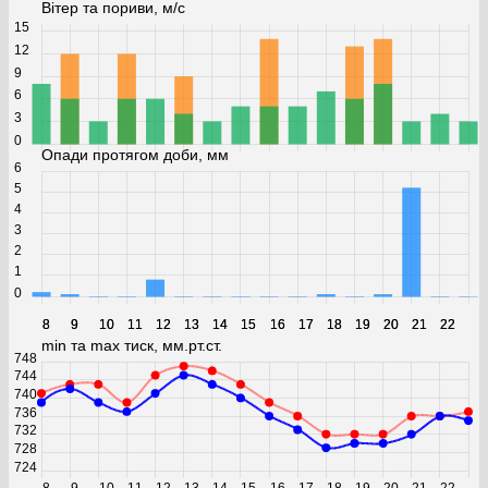
Вітер та пориви, м/с
15
12
9
6
3
0
Опади протягом доби, мм
6
5
4
3
2
1
0
8
8
9
9
10
10
11
11
12
12
13
13
14
14
15
15
16
16
17
17
18
18
19
19
20
20
21
21
22
22
min та max тиск, мм.рт.ст.
748
744
740
736
732
728
724
8
9
10
11
12
13
14
15
16
17
18
19
20
21
22