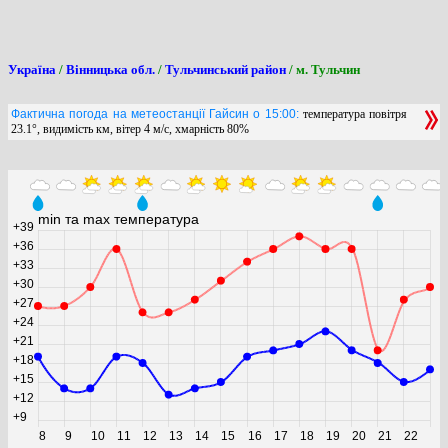
Україна
/
Вінницька обл.
/
Тульчинський район
/ м. Тульчин
Фактична погода на метеостанції Гайсин о 15:00:
температура повітря
23.1°, видимість км, вітер 4 м/с, хмарність 80%
min та max температура
+39
+36
+33
+30
+27
+24
+21
+18
+15
+12
+9
8
9
10
11
12
13
14
15
16
17
18
19
20
21
22