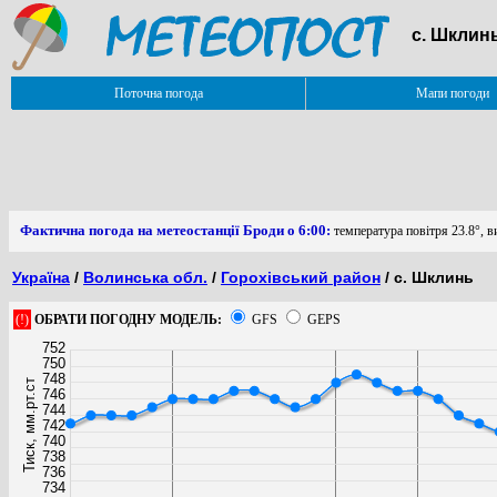
с. Шклинь
Поточна погода
Мапи погоди
Фактична погода на метеостанції Броди о 6:00:
температура повітря 23.8°, в
Україна
/
Волинська обл.
/
Горохівський район
/ с. Шклинь
(!)
ОБРАТИ ПОГОДНУ МОДЕЛЬ:
GFS
GEPS