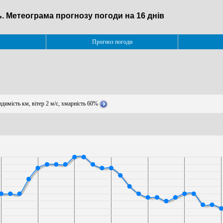
. Метеограма прогнозу погоди на 16 днів
Прогноз погоди
идимість км, вітер 2 м/с, хмарність 60%