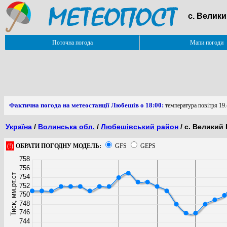
с. Велики
Поточна погода
Мапи погоди
Фактична погода на метеостанції Любешів о 18:00:
температура повітря 19.
Україна
/
Волинська обл.
/
Любешівський район
/ с. Великий 
(!)
ОБРАТИ ПОГОДНУ МОДЕЛЬ:
GFS
GEPS