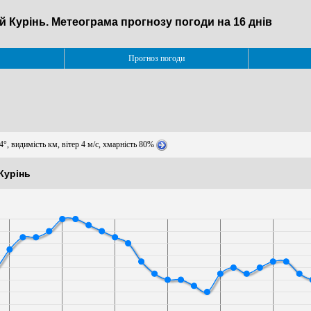
й Курінь. Метеограма прогнозу погоди на 16 днів
Прогноз погоди
4°, видимість км, вітер 4 м/с, хмарність 80%
Курінь