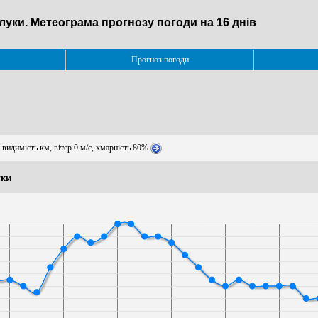
луки. Метеограма прогнозу погоди на 16 днів
Прогноз погоди
 видимість км, вітер 0 м/с, хмарність 80%
уки