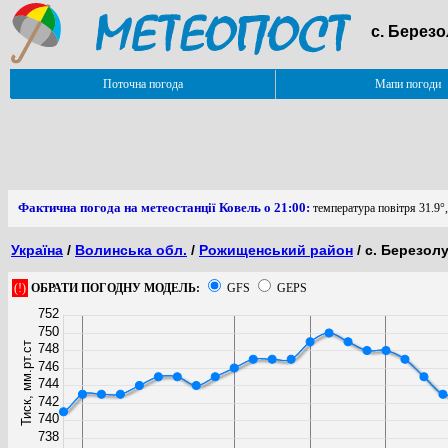
с. Березо
Поточна погода
Мапи погоди
Фактична погода на метеостанції Ковель о 21:00:
температура повітря 31.9°,
Україна
/
Волинська обл.
/
Рожищенський район
/ с. Березол
(!)
ОБРАТИ ПОГОДНУ МОДЕЛЬ:
GFS
GEPS