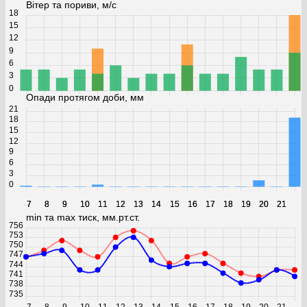
Вітер та пориви, м/с
18
15
12
9
6
3
0
Опади протягом доби, мм
21
18
15
12
9
6
3
0
7
7
8
8
9
9
10
10
11
11
12
12
13
13
14
14
15
15
16
16
17
17
18
18
19
19
20
20
21
21
min та max тиск, мм.рт.ст.
756
753
750
747
744
741
738
735
7
8
9
10
11
12
13
14
15
16
17
18
19
20
21