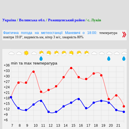
Україна
/
Волинська обл.
/
Рожищенський район
/ с. Луків
Фактична погода на метеостанції Маневичі о 18:00:
температура
повітря 19.8°, видимість км, вітер 3 м/с, хмарність 80%
0
min та max температура
+36
+33
+30
+27
+24
+21
+18
+15
+12
+9
+6
7
8
9
10
11
12
13
14
15
16
17
18
19
20
21