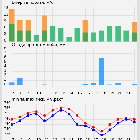
Вітер та пориви, м/с
15
12
9
6
3
0
Опади протягом доби, мм
8
7
6
5
4
3
2
1
0
7
7
8
8
9
9
10
10
11
11
12
12
13
13
14
14
15
15
16
16
17
17
18
18
19
19
20
20
21
21
min та max тиск, мм.рт.ст.
760
756
752
748
744
740
736
7
8
9
10
11
12
13
14
15
16
17
18
19
20
21