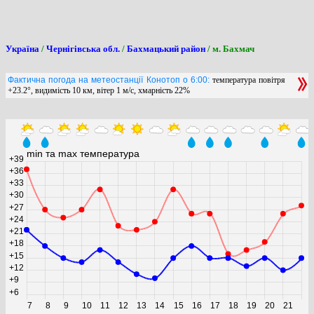
Україна
/
Чернігівська обл.
/
Бахмацький район
/ м. Бахмач
Фактична погода на метеостанції Конотоп о 6:00:
температура повітря
+23.2°, видимість 10 км, вітер 1 м/с, хмарність 22%
min та max температура
+39
+36
+33
+30
+27
+24
+21
+18
+15
+12
+9
+6
7
8
9
10
11
12
13
14
15
16
17
18
19
20
21