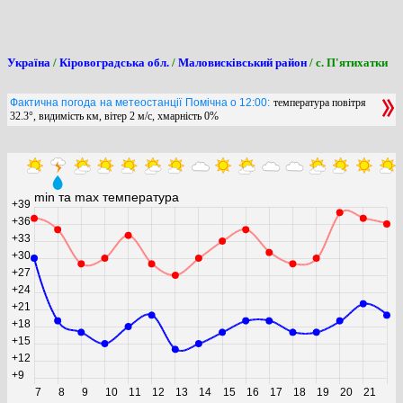
Україна
/
Кіровоградська обл.
/
Маловисківський район
/ с. П'ятихатки
Фактична погода на метеостанції Помічна о 12:00:
температура повітря
32.3°, видимість км, вітер 2 м/с, хмарність 0%
min та max температура
+39
+36
+33
+30
+27
+24
+21
+18
+15
+12
+9
7
8
9
10
11
12
13
14
15
16
17
18
19
20
21