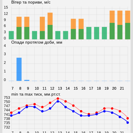
Вітер та пориви, м/с
15
12
9
6
3
0
Опади протягом доби, мм
4
3
2
1
0
7
7
8
8
9
9
10
10
11
11
12
12
13
13
14
14
15
15
16
16
17
17
18
18
19
19
20
20
21
21
min та max тиск, мм.рт.ст.
753
750
747
744
741
738
735
732
7
8
9
10
11
12
13
14
15
16
17
18
19
20
21