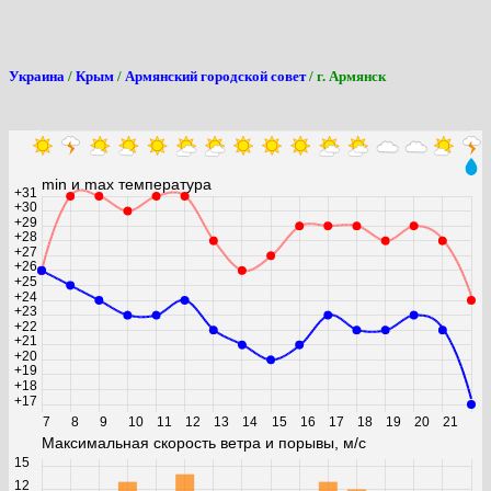
Украина
/
Крым
/
Армянский городской совет
/ г. Армянск
0
min и max температура
+31
+30
+29
+28
+27
+26
+25
+24
+23
+22
+21
+20
+19
+18
+17
7
8
9
10
11
12
13
14
15
16
17
18
19
20
21
Максимальная скорость ветра и порывы, м/с
15
12