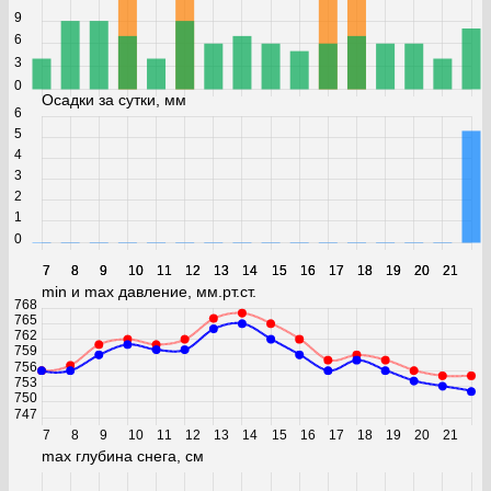
9
6
3
0
Осадки за сутки, мм
6
5
4
3
2
1
0
7
7
8
8
9
9
10
10
11
11
12
12
13
13
14
14
15
15
16
16
17
17
18
18
19
19
20
20
21
21
min и max давление, мм.рт.ст.
768
765
762
759
756
753
750
747
7
8
9
10
11
12
13
14
15
16
17
18
19
20
21
max глубина снега, см