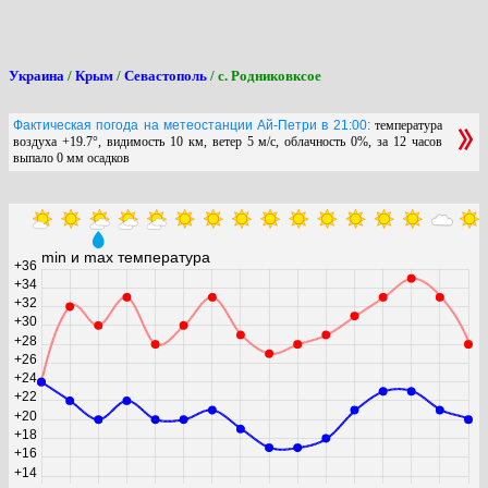
Украина
/
Крым
/
Севастополь
/ с. Родниковксое
Фактическая погода на метеостанции Ай-Петри в 21:00:
температура
воздуха +19.7°, видимость 10 км, ветер 5 м/с, облачность 0%, за 12 часов
выпало 0 мм осадков
min и max температура
+36
+34
+32
+30
+28
+26
+24
+22
+20
+18
+16
+14