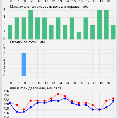
6
7
8
9
10
11
12
13
14
15
16
17
18
19
20
Максимальная скорость ветра и порывы, м/с
4
3
2
1
0
Осадки за сутки, мм
8
7
6
5
4
3
2
1
0
6
6
7
7
8
8
9
9
10
10
11
11
12
12
13
13
14
14
15
15
16
16
17
17
18
18
19
19
20
20
min и max давление, мм.рт.ст.
726
724
722
720
718
716
714