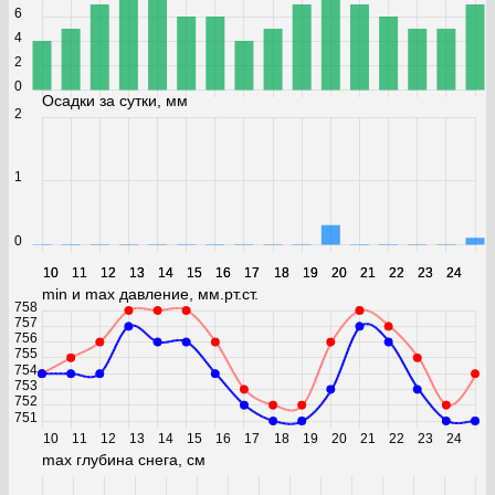
6
4
2
0
Осадки за сутки, мм
2
1
0
10
10
11
11
12
12
13
13
14
14
15
15
16
16
17
17
18
18
19
19
20
20
21
21
22
22
23
23
24
24
min и max давление, мм.рт.ст.
758
757
756
755
754
753
752
751
10
11
12
13
14
15
16
17
18
19
20
21
22
23
24
max глубина снега, см