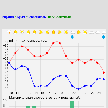
Украина
/
Крым
/
Севастополь
/ пос. Солнечный
min и max температура
+31
+30
+29
+28
+27
+26
+25
+24
+23
+22
+21
+20
+19
+18
+17
10
11
12
13
14
15
16
17
18
19
20
21
22
23
24
Максимальная скорость ветра и порывы, м/с
10
8