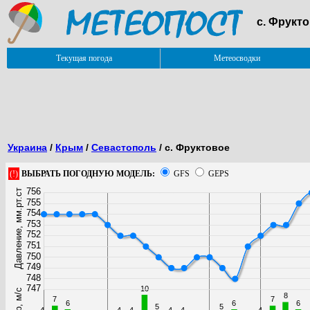
с. Фрукт
Текущая погода
Метеосводки
Украина
/
Крым
/
Севастополь
/ с. Фруктовое
(!)
ВЫБРАТЬ ПОГОДНУЮ МОДЕЛЬ:
GFS
GEPS