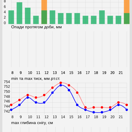
8
6
4
2
0
Опади протягом доби, мм
8
8
9
9
10
10
11
11
12
12
13
13
14
14
15
15
16
16
17
17
18
18
19
19
20
20
21
21
min та max тиск, мм.рт.ст.
754
752
750
748
746
744
742
8
9
10
11
12
13
14
15
16
17
18
19
20
21
max глибина снігу, см