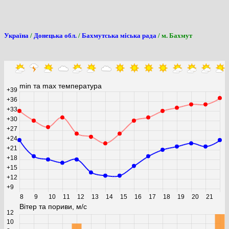
Україна
/
Донецька обл.
/
Бахмутська міська рада
/ м. Бахмут
0
min та max температура
+39
+36
+33
+30
+27
+24
+21
+18
+15
+12
+9
8
9
10
11
12
13
14
15
16
17
18
19
20
21
Вітер та пориви, м/с
12
10