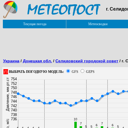
г. Селид
Текущая погода
Метеосводки
Украина
/
Донецкая обл.
/
Селидовский городской совет
/ г.
(!)
ВЫБРАТЬ ПОГОДНУЮ МОДЕЛЬ:
GFS
GEPS