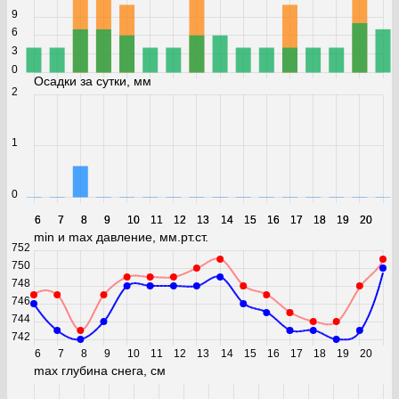
9
6
3
0
Осадки за сутки, мм
2
1
0
6
6
7
7
8
8
9
9
10
10
11
11
12
12
13
13
14
14
15
15
16
16
17
17
18
18
19
19
20
20
min и max давление, мм.рт.ст.
752
750
748
746
744
742
6
7
8
9
10
11
12
13
14
15
16
17
18
19
20
max глубина снега, см