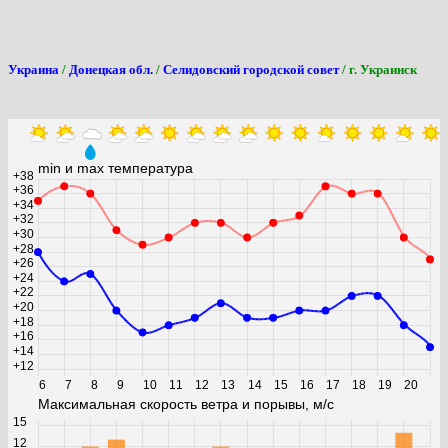
Украина
/
Донецкая обл.
/
Селидовский городской совет
/ г. Украинск
min и max температура
+38
+36
+34
+32
+30
+28
+26
+24
+22
+20
+18
+16
+14
+12
6
7
8
9
10
11
12
13
14
15
16
17
18
19
20
Максимальная скорость ветра и порывы, м/с
15
12