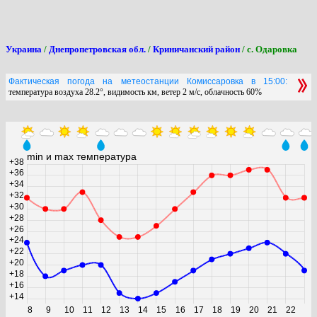
Украина
/
Днепропетровская обл.
/
Криничанский район
/ с. Одаровка
Фактическая погода на метеостанции Комиссаровка в 15:00:
температура воздуха 28.2°, видимость км, ветер 2 м/с, облачность 60%
min и max температура
+38
+36
+34
+32
+30
+28
+26
+24
+22
+20
+18
+16
+14
8
9
10
11
12
13
14
15
16
17
18
19
20
21
22