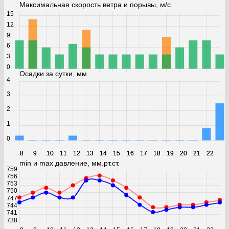
Максимальная скорость ветра и порывы, м/с
15
12
9
6
3
0
Осадки за сутки, мм
4
3
2
1
0
8
8
9
9
10
10
11
11
12
12
13
13
14
14
15
15
16
16
17
17
18
18
19
19
20
20
21
21
22
22
min и max давление, мм.рт.ст.
759
756
753
750
747
744
741
738