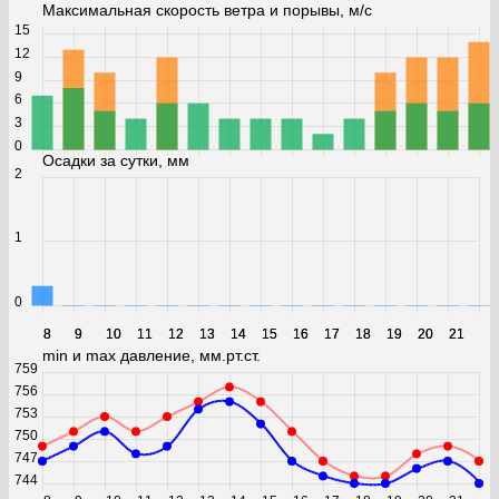
Максимальная скорость ветра и порывы, м/с
15
12
9
6
3
0
Осадки за сутки, мм
2
1
0
8
8
9
9
10
10
11
11
12
12
13
13
14
14
15
15
16
16
17
17
18
18
19
19
20
20
21
21
min и max давление, мм.рт.ст.
759
756
753
750
747
744