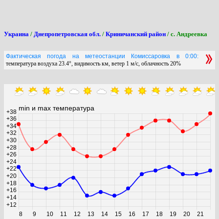
Украина
/
Днепропетровская обл.
/
Криничанский район
/ с. Андреевка
Фактическая погода на метеостанции Комиссаровка в 0:00:
температура воздуха 23.4°, видимость км, ветер 1 м/с, облачность 20%
min и max температура
+38
+36
+34
+32
+30
+28
+26
+24
+22
+20
+18
+16
+14
+12
8
9
10
11
12
13
14
15
16
17
18
19
20
21