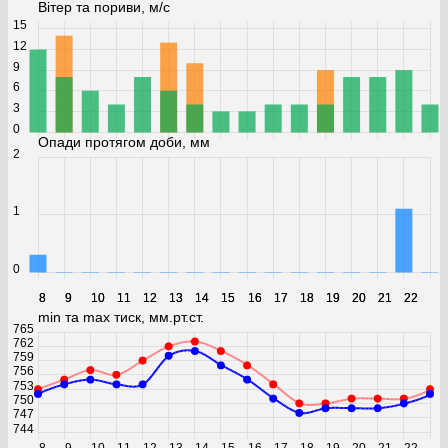
Вітер та пориви, м/с
15
12
9
6
3
0
Опади протягом доби, мм
2
1
0
8
8
9
9
10
10
11
11
12
12
13
13
14
14
15
15
16
16
17
17
18
18
19
19
20
20
21
21
22
22
min та max тиск, мм.рт.ст.
765
762
759
756
753
750
747
744
8
9
10
11
12
13
14
15
16
17
18
19
20
21
22