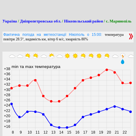
Україна
/
Дніпропетровська обл.
/
Нікопольський район
/ с. Маринопіль
Фактична погода на метеостанції Нікополь о 15:00:
температура
повітря 28.5°, видимість км, вітер 6 м/с, хмарність 80%
min та max температура
+38
+36
+34
+32
+30
+28
+26
+24
+22
+20
+18
+16
8
9
10
11
12
13
14
15
16
17
18
19
20
21
22