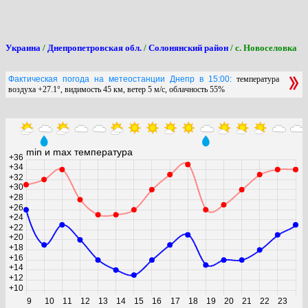
Украина
/
Днепропетровская обл.
/
Солонянский район
/ с. Новоселовка
Фактическая погода на метеостанции Днепр в 15:00:
температура
воздуха +27.1°, видимость 45 км, ветер 5 м/с, облачность 55%
min и max температура
+36
+34
+32
+30
+28
+26
+24
+22
+20
+18
+16
+14
+12
+10
9
10
11
12
13
14
15
16
17
18
19
20
21
22
23