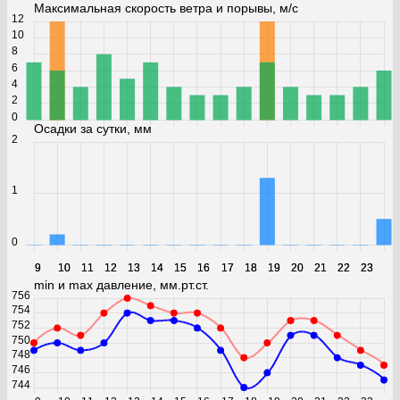
Максимальная скорость ветра и порывы, м/с
12
10
8
6
4
2
0
Осадки за сутки, мм
2
1
0
9
9
10
10
11
11
12
12
13
13
14
14
15
15
16
16
17
17
18
18
19
19
20
20
21
21
22
22
23
23
min и max давление, мм.рт.ст.
756
754
752
750
748
746
744