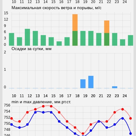
10
11
12
13
14
15
16
17
18
19
20
21
22
23
24
Максимальная скорость ветра и порывы, м/с
15
12
9
6
3
0
Осадки за сутки, мм
2
1
0
10
10
11
11
12
12
13
13
14
14
15
15
16
16
17
17
18
18
19
19
20
20
21
21
22
22
23
23
24
24
min и max давление, мм.рт.ст.
756
754
752
750
748
746