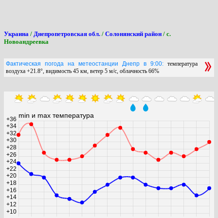
Украина
/
Днепропетровская обл.
/
Солонянский район
/ с.
Новоандреевка
Фактическая погода на метеостанции Днепр в 9:00:
температура
воздуха +21.8°, видимость 45 км, ветер 5 м/с, облачность 66%
min и max температура
+36
+34
+32
+30
+28
+26
+24
+22
+20
+18
+16
+14
+12
+10