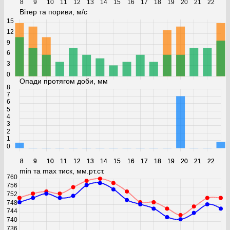
8
9
10
11
12
13
14
15
16
17
18
19
20
21
22
Вітер та пориви, м/с
15
12
9
6
3
0
Опади протягом доби, мм
8
7
6
5
4
3
2
1
0
8
8
9
9
10
10
11
11
12
12
13
13
14
14
15
15
16
16
17
17
18
18
19
19
20
20
21
21
22
22
min та max тиск, мм.рт.ст.
760
756
752
748
744
740
736