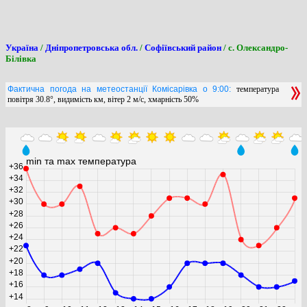
Україна
/
Дніпропетровська обл.
/
Софіївський район
/ с. Олександро-
Білівка
Фактична погода на метеостанції Комісарівка о 9:00:
температура
повітря 30.8°, видимість км, вітер 2 м/с, хмарність 50%
min та max температура
+36
+34
+32
+30
+28
+26
+24
+22
+20
+18
+16
+14