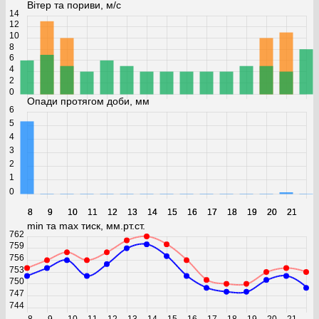
Вітер та пориви, м/с
14
12
10
8
6
4
2
0
Опади протягом доби, мм
6
5
4
3
2
1
0
8
8
9
9
10
10
11
11
12
12
13
13
14
14
15
15
16
16
17
17
18
18
19
19
20
20
21
21
min та max тиск, мм.рт.ст.
762
759
756
753
750
747
744
8
9
10
11
12
13
14
15
16
17
18
19
20
21