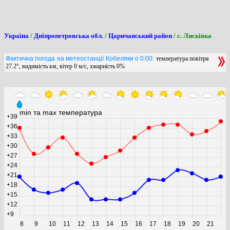
Україна
/
Дніпропетровська обл.
/
Царичанський район
/ с. Лисківка
Фактична погода на метеостанції Кобеляки о 0:00:
температура повітря
27.2°, видимість км, вітер 0 м/с, хмарність 0%
min та max температура
+39
+36
+33
+30
+27
+24
+21
+18
+15
+12
+9
8
9
10
11
12
13
14
15
16
17
18
19
20
21