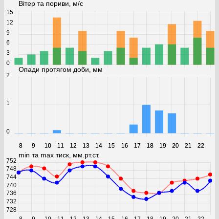
Вітер та пориви, м/с
15
12
9
6
3
0
Опади протягом доби, мм
2
1
0
8
8
9
9
10
10
11
11
12
12
13
13
14
14
15
15
16
16
17
17
18
18
19
19
20
20
21
21
22
22
min та max тиск, мм.рт.ст.
752
748
744
740
736
732
728
8
9
10
11
12
13
14
15
16
17
18
19
20
21
22