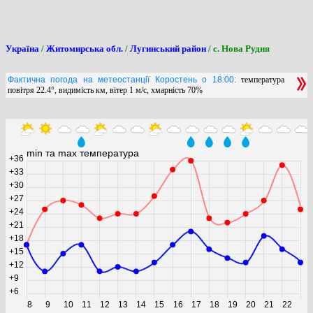
Україна
/
Житомирська обл.
/
Лугинський район
/ с. Нова Рудня
Фактична погода на метеостанції Коростень о 18:00:
температура
повітря 22.4°, видимість км, вітер 1 м/с, хмарність 70%
min та max температура
+36
+33
+30
+27
+24
+21
+18
+15
+12
+9
+6
8
9
10
11
12
13
14
15
16
17
18
19
20
21
22