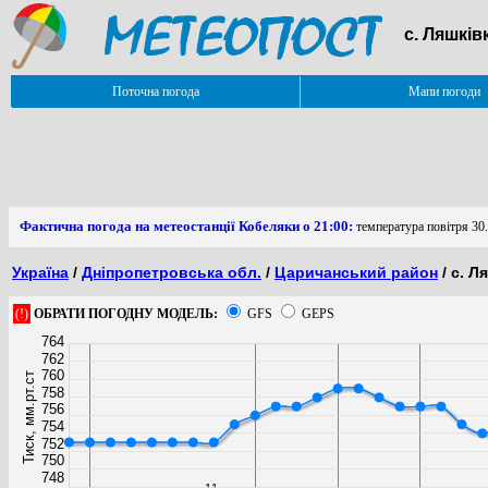
с. Ляшків
Поточна погода
Мапи погоди
Фактична погода на метеостанції Кобеляки о 21:00:
температура повітря 30.
Україна
/
Дніпропетровська обл.
/
Царичанський район
/ с. Л
(!)
ОБРАТИ ПОГОДНУ МОДЕЛЬ:
GFS
GEPS