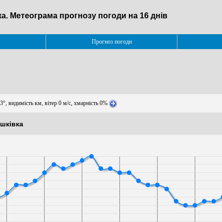
ка. Метеограма прогнозу погоди на 16 днів
Прогноз погоди
3°, видимість км, вітер 0 м/с, хмарність 0%
яшківка